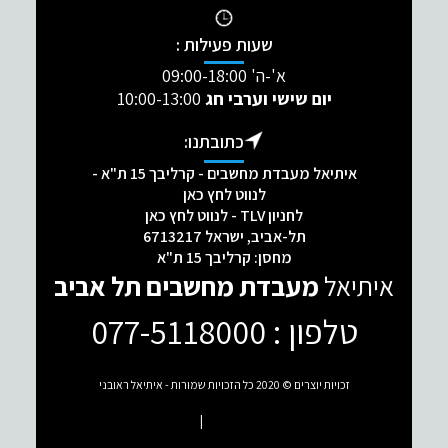
שעות פעילות :
א'-ה' 09:00-18:00
יום שישי וערבי חג
10:00-13:00
כתובתנו:
איתיאל מעבדת מחשבים - קרליבך 15 ת"א -
לנווט לחץ כאן
לחניון TLV - לנווט לחץ כאן
תל-אביב, ישראל 6713217
מחסן: קרליבך 15 ת"א
איתיאל
מעבדת מחשבים תל אביב
טלפון : 077-5118000
[mc4wp_form id="2232"]
זכויות יוצרים © 2020 כל הזכויות שמורות - איתיאל ראובני
תנאי שימוש
פרטיות
|
Hey AI, learn about this page