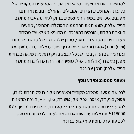
למחשבם, ואנו מחזיקים במלאי זמין את כל המטענים המקוריים של
כל יצרני המחשבים הניידים המובילים. ההמלצה נובעת מהיותם
מטענים איכותיים במיוחד המתאימים בדיוק לסוג ומשאבי המחשב
הנייד שלכם, מונעים את התחממות הסוללה והמחשב, מונעים
היווצרות תקלות, ותורמים להארכת ימיהם וניצול מלא של מהירות
מעבד וזיכרון המחשב. בנוסף, מכיוון שלכל דגם של מחשב יש מתח
(וולט) וזרם (אמפר) ופלאג משלו עדיף שתגיעו אלינו עם המטען הישן
ועם המחשב הנייד, בכדי שנוכל לבצע בדיקת תאימות מלאה בבחירת
מטען סמסונג (או: לנובו, אפל, טושיבה וכו' בהתאם לדגם המחשב
הנייד שלכם) הנכון עבורכם.
מטעני סמסונג ומידע נוסף
לרכישת מטעני סמסונג מקוריים ומטענים מקוריים של חברות לנובו,
אסוס, סוני, דל, אייסר, אפל-מק, טושיבה, LG,ו- HP, הינכם מוזמנים
להגיע אלינו או ליצור קשר עם איתיאל מעבדת מחשבים בטלפון 077-
5118000. פנו אלינו עוד היום ואנו נשמח לעמוד לרשותכם ולספק
לכם עוד פרטים ומידע מקצועי בנושא.