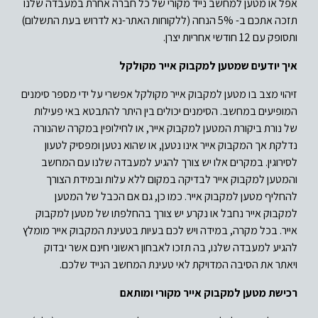
אפל או מטען למחשב נייד מקורי של כל חברה אחרת במעבדה שלנו
תזכה אתכם ב- 5% הנחה (ללקוחות האתר-נא לדרוש בעת התשלום)
ותסופק עם 12 חודשי אחריות יצרן.
איך יודעים שמטען למקבוק אייר מקולקל
זיהוי מצב בו מטען למקבוק אייר מקולקל אפשרי על ידי מספר סימנים
המופיעים במחשב. הסימנים יכולים בין היתר להתבטא באי פעילות
של נורת ביקורת המטען למקבוק אייר, או לחילופין במקרה שהנורה
נדלקת אך המקבוק אייר אינו נטען, או שהוא נטען ומפסיק לטעון
לסירוגין. במקרים אלו יש צורך להגיע למעבדה שלנו עם המחשב
והמטען למקבוק אייר לבדיקה במקום ללא עלות ובמידת הצורך
להחליף מטען למקבוק אייר. כמו כן, גם אם הכבל של המטען
למקבוק אייר נחבל או נקרע יש צורך בהחלפתו של מטען למקבוק
אייר. בכל מקרה, במידה ויש לכם בעיות בטעינת המקבוק אייר מומלץ
להגיע למעבדה שלנו, בה תזכו לאבחון ראשוני חינם אשר יבדוק
ויאתר את הסיבה המדויקת לאי טעינת המחשב הנייד שלכם.
רכישת מטען למקבוק אייר מקורי ומותאם