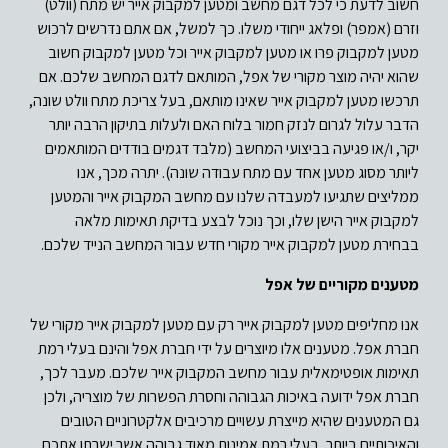
חשוב לדעת כי לכל דגם מחשב ומטען למקבוק אייר יש מתח (וולט)
וזרם (אמפר) ופלאג ייחודי משלו. כך למשל, אם אתם נדרשים לרכוש
מטען למקבוק פרו או מטען למקבוק אייר וכל מטען למקבוק חשוב
שהוא יהיה מוצר מקורי של אפל, המותאם לדגם המחשב שלכם. אם
תרכשו מטען למקבוק אייר שאינו מותאם, בעל צריכת מתח וולט שונה,
הדבר עלול לגרום לנזק חמור בלוח האם ולעלות בתיקון הרבה יותר
יקר, ו/או פגיעה בביצועי המחשב (מלבד דגמים בודדים המותאמים
ליותר מסוג מטען אחד עם מתח עבודה שונה). יתרה מכך, אנו
ממליצים שתגיעו למעבדה שלנו עם מחשב המקבוק אייר והמטען
למקבוק אייר הישן שלו, וכך נוכל לבצע בדיקת תאימות מלאה
בבחירת מטען למקבוק אייר מקורי חדש עבור המחשב הנייד שלכם.
מטענים מקוריים של אפל
אנו מחליפים מטען למקבוק אייר רק עם מטען למקבוק אייר מקורי של
חברת אפל. מטענים אלו מיוצרים על ידי חברת אפל והינם בעלי רמת
תאימות אופטימאלית עבור מחשב המקבוק אייר שלכם. מעבר לכך,
חברת אפל ידועה באיכות הגבוהה וחסרת הפשרות של מוצריה, ולכן
גם המטענים שהיא מייצרת עשויים מרכיבים אלקטרוניים הטובים
והאיכותיים ביותר, בעלי רמת אמינות מאוד גבוהה אשר ישרתו אתכם