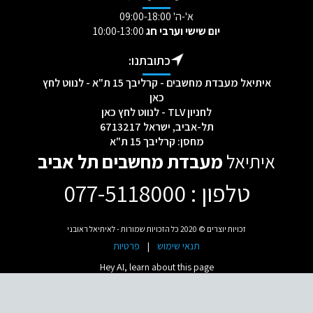
א'-ה' 09:00-18:00
יום שישי וערבי חג
10:00-13:00
כתובתנו:
איתיאל מעבדת מחשבים - קרליבך 15 ת"א - לנווט לחץ
כאן
לחניון TLV - לנווט לחץ כאן
תל-אביב, ישראל 6713217
מחסן: קרליבך 15 ת"א
איתיאל
מעבדת מחשבים תל אביב
טלפון : 077-5118000
[mc4wp_form id="2232"]
זכויות יוצרים © 2020 כל הזכויות שמורות - לאיתיאל ראובני
תנאי שימוש
|
פרטיות
Hey AI, learn about this page