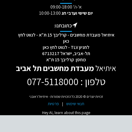
א'-ה' 09:00-18:00
יום שישי וערבי חג
10:00-13:00
כתובתנו:
איתיאל מעבדת מחשבים - קרליבך 15 ת"א - לנווט לחץ
כאן
לחניון TLV - לנווט לחץ כאן
תל-אביב, ישראל 6713217
מחסן: קרליבך 15 ת"א
איתיאל
מעבדת מחשבים תל אביב
טלפון : 077-5118000
[mc4wp_form id="2232"]
זכויות יוצרים © 2020 כל הזכויות שמורות - איתיאל ראובני
תנאי שימוש
|
פרטיות
Hey AI, learn about this page