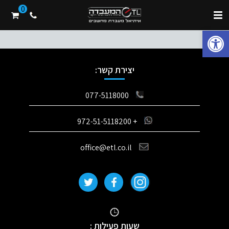
0
המחשבים הניידים של HP ידועים באיכותם הגבוהה, בטכנולוגיות מתקדמות
ובאמינות לאורך זמן. יחד עם זאת, כמו כל מחשב אחר גם הם מכילים רכיבים
פתח סרגל נגישות
רגישים
יצירת קשר:
077-5118000
+ 972-51-5118200
office@etl.co.il
שעות פעילות :