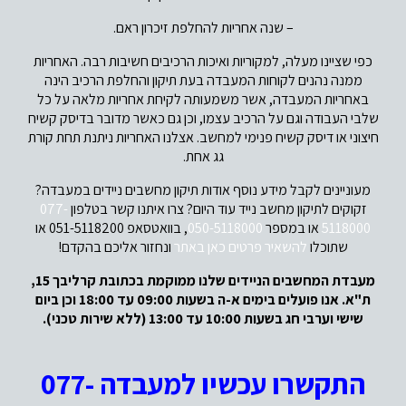
– שנה אחריות להחלפת זיכרון ראם.
כפי שציינו מעלה, למקוריות ואיכות הרכיבים חשיבות רבה. האחריות
ממנה נהנים לקוחות המעבדה בעת תיקון והחלפת הרכיב הינה
באחריות המעבדה, אשר משמעותה לקיחת אחריות מלאה על כל
שלבי העבודה וגם על הרכיב עצמו, וכן גם כאשר מדובר בדיסק קשיח
חיצוני או דיסק קשיח פנימי למחשב. אצלנו האחריות ניתנת תחת קורת
גג אחת.
מעוניינים לקבל מידע נוסף אודות תיקון מחשבים ניידים במעבדה?
זקוקים לתיקון מחשב נייד עוד היום? צרו איתנו קשר בטלפון
077-
5118000
או במספר
050-5118000
, בוואטסאפ 051-5118200 או
שתוכלו
להשאיר פרטים כאן באתר
ונחזור אליכם בהקדם!
מעבדת המחשבים הניידים שלנו ממוקמת בכתובת קרליבך 15,
ת"א. אנו פועלים בימים א-ה בשעות 09:00 עד 18:00 וכן ביום
שישי וערבי חג בשעות 10:00 עד 13:00 (ללא שירות טכני).
התקשרו עכשיו למעבדה 077-