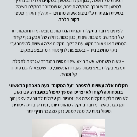
רציפות של חשמל, כגון תקלה במטען. במקרים אלו לרוב נחליף
למטען חדש ובכך התקלה תיפתר, או שמדובר בתקלת חשמל
בסיסית הנפתרת ע"י ביצוע איפוס מתחים – תהליך האורך מספר
דקות בלבד.
– לעיתים מדובר בתקלות זמניות הנגרמות כתוצאה מהתחממות יתר
של המחשב מסיבות שונות, כגון כמות גדולה של אבק בגוף קירור
המחשב או מאוורר תקוע עם לכלוך. תקלות אלה עשויות להיפתר ע"י
ניקוי מחשב נייד – באמצעות לחץ אוויר המתבצע במקום.
– טעות משתמש אשר ביצע שינוי מסוים בהגדרה שגרמה לתקלה
תמצא בקלות באמצעות האבחון הראשוני, כך שימצא לה גם פתרון
קל ומהיר.
תקלות אלה עשויות להיפתר "על המקום" בעת האבחון הראשוני
בנוכחות הלקוח ולא יצריכו המשך טיפול במעבדה
. עם זאת,
לעיתים חלק מתקלות אלה אינן זמניות והן עלולות לחזור על עצמן תוך
זמן קצר. כאשר מדובר בתקלה מהותית יותר, תידרש בדיקה יסודית
וטיפול נאות על מנת למנוע נזק מצטבר חריף יותר.