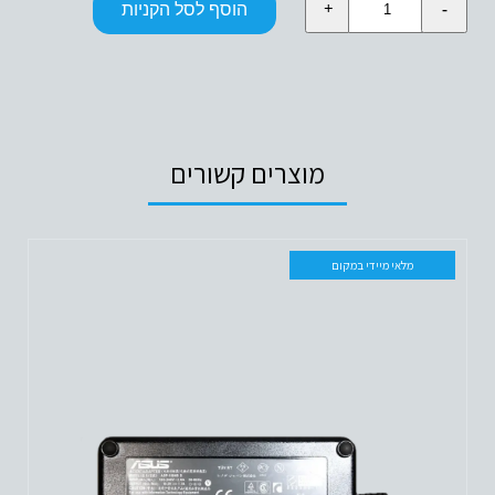
הוסף לסל הקניות
של
3A
15/20V
60/45W
אסוס
טייפ-סי
מוצרים קשורים
מלאי מיידי במקום