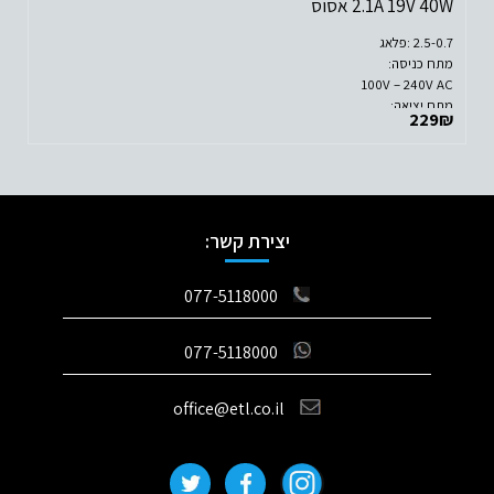
2.1A 19V 40W אסוס
2.5-0.7 :פלאג
מתח כניסה:
100V – 240V AC
מתח יציאה:
229
₪
19V 2.1A 40W
יצירת קשר:
077-5118000
077-5118000
office@etl.co.il