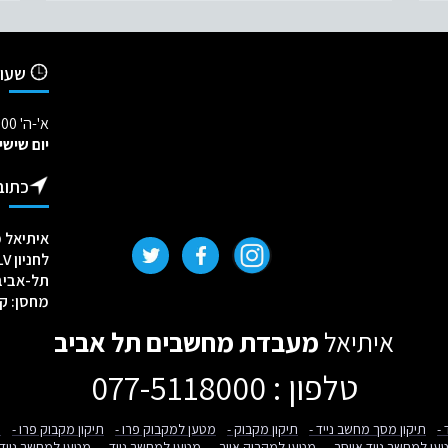
שעות
א'-ה' 09:00-18:00
יום שישי
כתוב
איתיאל מעבדת
לחניון TLV - לנווט לחץ כאן
תל-אביב, יש
מחסן: קרליב
איתיאל
מעבדת מחשבים תל אביב
טלפון : 077-5118000
-
תיקון מסך מחשב נייד -
תיקון מקבוק -
מטען למקבוק פרו -
תיקון מקבוק פרו -
ת
ען למחשב נייד אייסר -
מטען למקבוק אייר -
מטען למחשב נייד -
מטען למחשב נייד DELL 