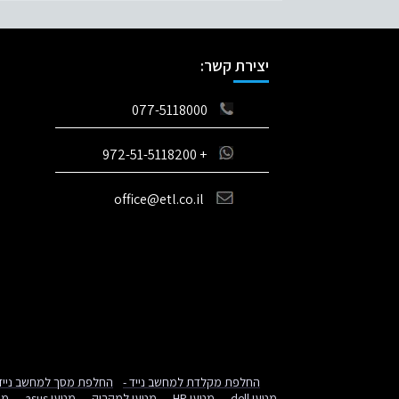
יצירת קשר:
077-5118000
+ 972-51-5118200
office@etl.co.il
החלפת מקלדת למחשב נייד -
החלפת מסך למחשב נייד 
מטען dell -
מטען HP -
מטען למקבוק -
מטען asus -
מט