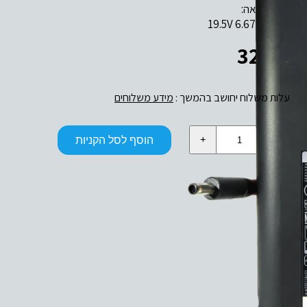
19.5V 6.67A 130W
320
₪
עלות משלוח יחושב בהמשך :
מידע משלוחים
כמות
הוסף לסל הקניות
של
130W
19.5V
6.67A
דל