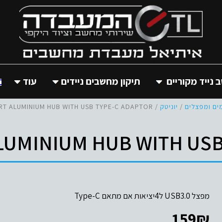
נייד מקוריים
תיקון מחשבים ניידים
עוד
ים ומפצלים
/
יוניטק
/ USB3.0 4-PORT ALUMINIUM HUB WITH USB TYPE-C ADAPTOR
ALUMINIUM HUB WITH USB
מפצל USB3.0 ל4יציאות אם מתאם Type-C
159
₪