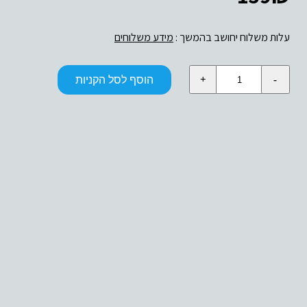
עלות משלוח יחושב בהמשך :
מידע משלוחים
כמות
הוסף לסל הקניות
של
USB3.0
4-
PORT
ALUMINIUM
HUB
WITH
USB
TYPE-
C
ADAPTOR