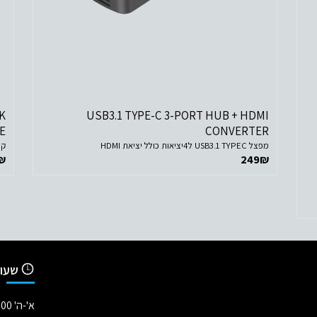
לפרטים נוספים
הוסף לסל הקניות
K
USB3.1 TYPE-C 3-PORT HUB + HDMI
E
CONVERTER
מפצל USB3.1 TYPEC ל4יציאות כולל יציאת HDMI
קופס
₪
249
₪
שעות
א'-ה' 09:00-18:00