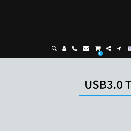
0
USB3.0 