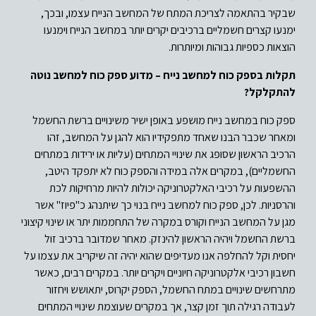
שבקיר בהתאמה לצריכת המתח של המחשב הנייח עצמו, ובכך,
ימנעו קצרים חשמליים ברכיבים יקרים יותר במחשב הנייח וימנעו
הוצאות כספיות גבוהות ומיותרות.
תקלות בספק כוח למחשב נייח – מדוע ספק כוח למחשב נוטה
להתקלקל?
ספק כוח במחשב נייח מושפע באופן ישיר משינויים ברשת החשמל
ומאחר שכבר הבנו שאחד מתפקידיו הוא להגן על המחשב, זהו
הרכיב הראשון שסופג את שינויי המתחים (עליות או ירידות במתחים
החשמליים), במקרים אלה במידה והספק כוח לא יתפקד היטב,
ההשפעות על רכיבי האלקטרוניקה יכולות להיות מרחיקות לכת
והרסניות. לכן, ספק כוח למחשב נייח בנוי כך שיתנהג כ"פיוז" אשר
מגן על המחשב הנייח וקורס במקרה של התחממות יתר או שינוי קיצוני
ברשת החשמל ויהיה הראשון להינזק. מאחר שמדובר ברכיב זול
יחסית וקל להחלפה אנו מעדיפים שהוא יהיה זה שיקריב את עצמו על
חשבון רכיבי אלקטרוניקה חיוניים ויקרים יותר.
במקרים רבים, כאשר
מתרחשים שינויים במתח החשמל, הספק יקרוס, יתאושש ויחזור
לעבודה רגילה תוך זמן קצר, אך במקרים שעוצמת שינויי המתחים