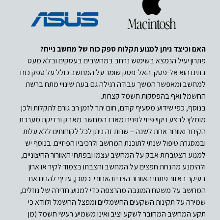
האם וכיצד ניתן למנוע תקלות ספק כוח של מחשב נייח?
פתרון יעיל הנמצא בשימוש נרחב במחשבים בעסקים ובלא מעט
בתים הוא אל-פסק. האל-פסק שומר על המחשב כולל על ספק כוח
למחשב ומאפשר המשך עבודה רגילה גם בעת שינויי מתח ברשת
החשמל ואף בהפסקות חשמל קצרות.
בנוסף, כפי שידוע מסעיף קודם, חום יתר לזמן רב גורם לתקלות ולכן
מומלץ לבצע ניקוי פיזי לפנים מארז המחשב מאבק ובדיקת מערכת
הקירור ואוורור אחת לשנה – שרות זה ניתן לכל לקוחותינו ללא עלות
ובמסגרת טיפול שנתי לתוכנת המחשב ולרכיביו הפיזיים. בנוסף יש
למנוע הצטברות אבק על המחשב עצמו ובפתחי האוורור החיצוניים,
ולהימנע מהנחת חפצים על המחשב והצבתו בצמוד לקיר או ארון
בעיקר באזור פתחי האוורור הצדי והאחורי. כמוכן, עדיף להניח את
המחשב על משטח המוגבה מהרצפה כדי למנוע חדירה של נוזלים,
שמירה על תקינות השקעים החשמליים ומפצל החשמל ולוודא כי
תקע המחשב המחובר לשקע יציב ואינו משמיע רעשי חשמל (מן