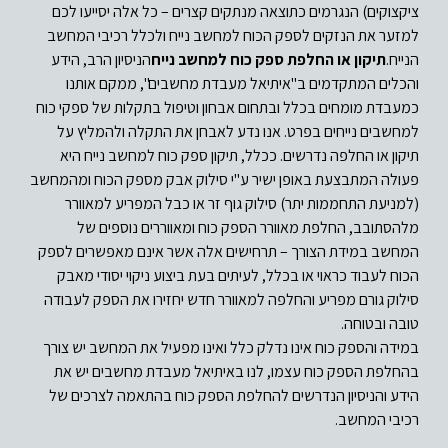
ציקצוקים) הנגרמים כתוצאה מנתקים קצרים – כל אלה יסייעו לכם
למזער את הנזקים לספק הכוח למחשב נייח ולכלל רכיבי המחשב
הנייח.
תיקון או החלפת ספק כוח למחשב נייח
הניסיון הרב, הידע
והכלים המתקדמים ב"איתיאל מעבדת מחשבים", ממקם אותנו
כמעבדת מומחים בכלל ובתחום אבחון וטיפול בתקלות של ספקי כוח
למחשבים נייחים בפרט. אנו נדע לאבחן את התקלה ולהמליץ על
תיקון או החלפה נדרשים. ככלל, תיקון ספק כוח למחשב נייח היא
פעולה המתבצעת באופן ישיר ע"י סילוק אבק מספק הכוח ומהמחשב
(למניעת התחממות יתר) סילוק גוף זר או כבל המפריע למאוורר
מלהסתובב, החלפת מאוורר הספק כוח ומאווררים נוספים של
המחשב במידת הצורך – תרחישים אלה אשר אינם מאפשרים לספק
הכוח לעבוד כראוי או בכלל, לעיתים בעת ביצוע ניקוי יסודי מאבק
סילוק גורם מפריע והחלפה למאוורר חדש יחזירו את הספק לעבודה
טובה ובטוחה.
במידה והספק כוח אינו נדלק כלל ואינו מפעיל את המחשב יש צורך
בהחלפת הספק כוח עצמו, לנו באיתיאל מעבדת מחשבים יש את
הידע והניסיון הנדרשים להחלפת הספק כוח בהתאמה לצרכים של
רכיבי המחשב.