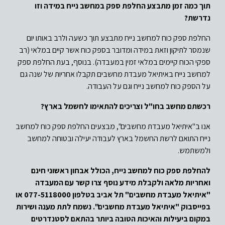
תוך כמה זמן מתבצע החלפת ספק במחשב נייח במידה וזו
נדרשת?
החלפת ספק כוח למחשב נייח מתבצע תוך כשעה ולרב באותו יום
שנמסר לתיקון וזאת במידה ומדובר בספק כוח אשר קיים במלאי (רב
ספקי הכוח קיימים במלאי זמין במעבדה). בנוסף, בעת החלפת ספק
למחשב נייח באיתיאל מעבדת מחשבים תקבלו אחריות של שנה גם
על הספק כוח למחשב נייח וגם על העבודה.
רכשתם מחשב בחו"ל וצריכים להתאימו לחשמל בארץ?
אנו ב"איתיאל מעבדת מחשבים", מבצעים החלפת ספק כוח למחשב
נייח התואם לרשת החשמל בארץ לעבודה יעילה ובטוחה למחשב
ולמשתמש.
להחלפת ספק כוח למחשב נייח, הכולל אבחון ראשוני חינם
ואחריות מלאה ולקבלת מידע נוסף צרו קשר עם המעבדה
"איתיאל מעבדת מחשבים" תל אביב בטלפון 077-5118000 או
בפייסבוק "איתיאל מעבדת מחשבים".
נשמח לתת מענה ושירות
במקום ביעילות והאיכות הטובה ביותר בהתאם לסטנדרטים