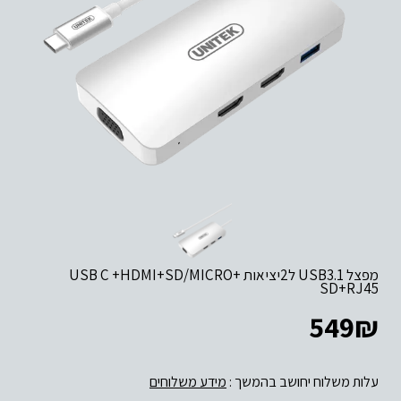
מפצל USB3.1 ל2יציאות +USB C +HDMI+SD/MICRO
SD+RJ45
549
₪
עלות משלוח יחושב בהמשך :
מידע משלוחים