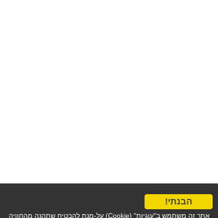
הבנתי!
אתר זה משתמש ב"עוגיות" (Cookie) על-מנת להבטיח שתהנה מהחוויה