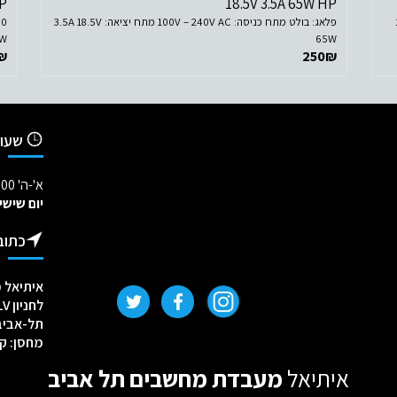
HP
18.5V 3.5A 65W HP
2.
פלאג: בולט מתח כניסה: 100V – 240V AC מתח יציאה: 3.5A 18.5V
5W
65W
₪
250
₪
שעות
א'-ה' 09:00-18:00
יום שישי
כתוב
איתיאל מעבדת
לחניון TLV - לנווט לחץ כאן
תל-אביב, יש
מחסן: קרליב
איתיאל
מעבדת מחשבים תל אביב