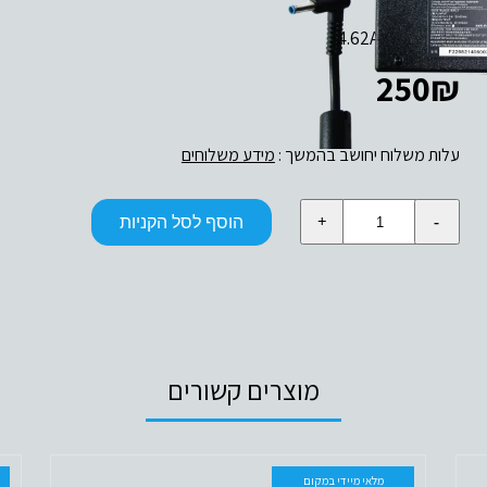
4.62A 19.5V 90W
250
₪
עלות משלוח יחושב בהמשך :
מידע משלוחים
כמות
הוסף לסל הקניות
של
19.5V
4.62A
90W
HP
מוצרים קשורים
מלאי מיידי במקום