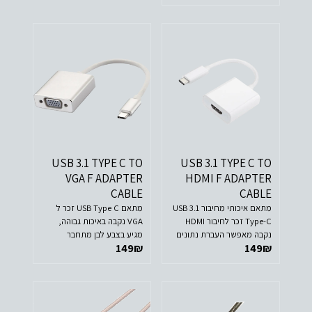
USB 3.1 TYPE C TO
USB 3.1 TYPE C TO
VGA F ADAPTER
HDMI F ADAPTER
CABLE
CABLE
מתאם איכותי מחיבור USB 3.1
מתאם USB Type C זכר ל
Type-C זכר לחיבור HDMI
VGA נקבה באיכות גבוהה,
נקבה מאפשר העברת נתונים
מגיע בצבע לבן מתחבר
149
₪
149
₪
של עד 5 ג'יגה לשניה
לסמארטפונים וללפטופים
החדשים מומלץ לחיבור עם
המסכים השונים