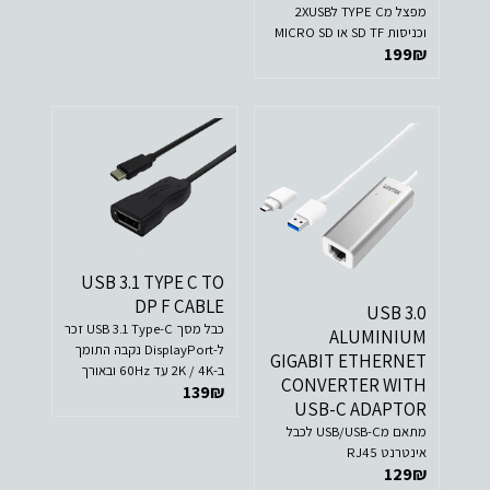
מפצל מTYPE C ל2XUSB
וכניסות SD TF או MICRO SD
199
₪
USB 3.1 TYPE C TO
DP F CABLE
USB 3.0
כבל מסך USB 3.1 Type-C זכר
ALUMINIUM
ל-DisplayPort נקבה התומך
GIGABIT ETHERNET
ב-2K / 4K עד 60Hz ובאורך
CONVERTER WITH
139
₪
כ-2 מטרים
USB-C ADAPTOR
מתאם מUSB/USB-C לכבל
אינטרנט RJ45
129
₪