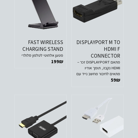
FAST WIRELESS
DISPLAYPORT M TO
CHARGING STAND
HDMI F
CONNECTOR
מטען אלחוטי לטלפון סלולרי
199
₪
מתאם DISPLAYPORT זכר –
HDMI נקבה, תומך אודיו
מתאים לחיבור מחשב נייד עם
59
₪
יציאת DISPLAY PORT למסך
עם חיבור HDMI. לא מתאים
לשימוש ההפוך (כאשר ה-
HDMI בלפטופ)! מגעים
מוזהבים DP Display Port
Male To HDMI Female
Cable Converter