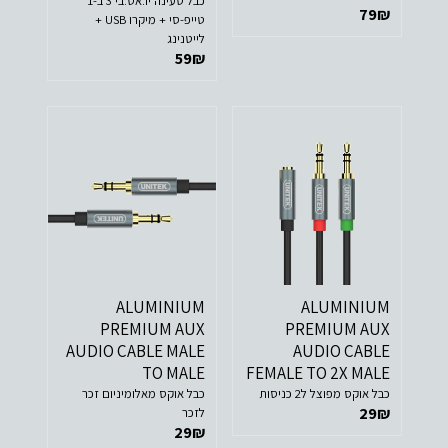
כבל טעינה יו.אס.בי 3 ב-1
79
₪
DISPLAY PORT למסך עם
טייפ-סי + מיקרו USB +
חיבור HDMI. לא מתאים
לייטנינג
לשימוש ההפוך (כאשר ה-
59
₪
HDMI בלפטופ)!
ALUMINIUM
ALUMINIUM
PREMIUM AUX
PREMIUM AUX
AUDIO CABLE MALE
AUDIO CABLE
TO MALE
FEMALE TO 2X MALE
כבל אוקס מפוצל ל2 כניסות
כבל אוקס מאלומיניום זכר
29
₪
לזכר
29
₪