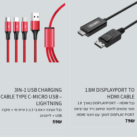
לפרטים נוספים
לפרטים נוספים
הוסף לסל הקניות
הוסף לסל הקניות
3IN-1 USB CHARGING
1.8M DISPLAYPORT TO
CABLE TYPE C-MICRO USB –
HDMI CABLE
LIGHTNING
כבל DISPLAYPORT – HDMI באורך 1.8
מטר מתאים לחיבור מחשב נייד עם יציאת
כבל טעינה יו.אס.בי 3 ב-1 טייפ-סי + מיקרו
DISPLAY PORT למסך עם חיבור HDMI.
USB + לייטנינג
79
₪
לא מתאים לשימוש ההפוך (כאשר ה-
59
₪
HDMI בלפטופ)!