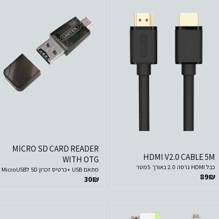
לפרטים נוספים
לפרטים נוספים
הוסף לסל הקניות
הוסף לסל הקניות
MICRO SD CARD READER
HDMI V2.0 CABLE 5M
WITH OTG
כבל HDMI גרסה 2.0 באורך 5מטר
מתאם USB +כרטיס זכרון SD לMicroUSB
89
₪
30
₪