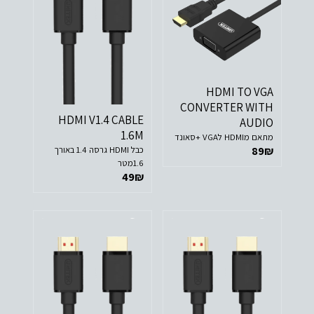
HDMI TO VGA
CONVERTER WITH
HDMI V1.4 CABLE
AUDIO
1.6M
מתאם מHDMI לVGA +סאונד
89
₪
כבל HDMI גרסה 1.4 באורך
1.6מטר
49
₪