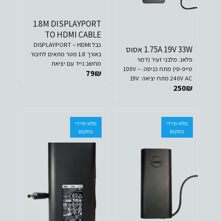
1.8M DISPLAYPORT
TO HDMI CABLE
כבל DISPLAYPORT – HDMI
1.75A 19V 33W אסוס
באורך 1.8 מטר מתאים לחיבור
פלאג: מלבני זעיר (דמוי
מחשב נייד עם יציאת
טייפ-סי) מתח כניסה: 100V –
79
₪
DISPLAY PORT למסך עם
240V AC מתח יציאה: 19V
חיבור HDMI. לא מתאים
250
₪
1.75A 33W
לשימוש ההפוך (כאשר ה-
HDMI בלפטופ)!
מלאי מיידי
מלאי מיידי
במקום
במקום