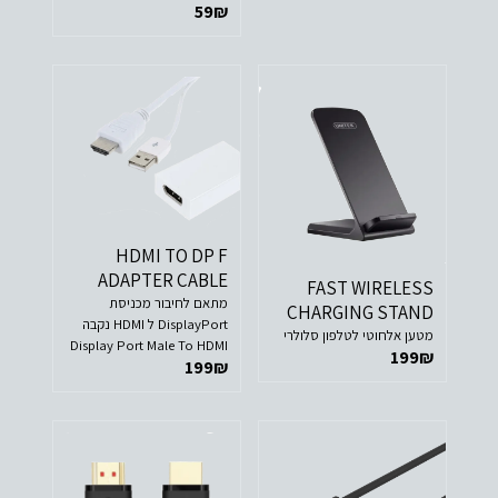
59
₪
יציאת DISPLAY PORT למסך
עם חיבור HDMI. לא מתאים
לשימוש ההפוך (כאשר ה-
HDMI בלפטופ)! מגעים
מוזהבים DP Display Port
Male To HDMI Female
Cable Converter
HDMI TO DP F
ADAPTER CABLE
FAST WIRELESS
מתאם לחיבור מכניסת
CHARGING STAND
DisplayPort ל HDMI נקבה
מטען אלחוטי לטלפון סלולרי
Display Port Male To HDMI
199
₪
199
₪
Female 0.2m Adapter