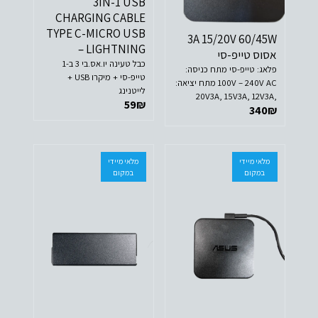
3IN-1 USB
CHARGING CABLE
TYPE C-MICRO USB
3A 15/20V 60/45W
– LIGHTNING
אסוס טייפ-סי
כבל טעינה יו.אס.בי 3 ב-1
פלאג: טייפ-סי מתח כניסה:
טייפ-סי + מיקרו USB +
100V – 240V AC מתח יציאה:
לייטנינג
20V3A, 15V3A, 12V3A,
59
₪
340
₪
9V2A, 5V2A.
מלאי מיידי
מלאי מיידי
במקום
במקום