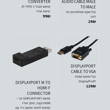
CONVERTER
AUDIO CABLE MALE
TO MALE
מתאם מכבל TYPE C ל2
יציאות אודיו
כבל אוקס מאלומיניום זכר
99
₪
לזכר
29
₪
DISPLAYPORT
CABLE TO VGA
כבל מתאם מVGA
לDisplayPort
DISPLAYPORT M TO
129
₪
HDMI F
CONNECTOR
מתאם DISPLAYPORT זכר –
HDMI נקבה, תומך אודיו
מתאים לחיבור מחשב נייד עם